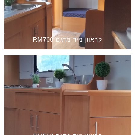
קראוון נייד מדגם RM700