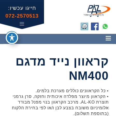
Skip
Skip
Skip
Skip
חייגו עכשיו:
to
to
to
links
072-2570513
primary
primary
content
navigation
sidebar
קראוון נייד מדגם
NM400
• כל הקראוונים כוללים מערכת בלמים.
• הקראוון מיוצר מפלדה איכותית וחזקה, סרן גרמני
תוצרת AL-KO. מרכב הקראוון בנוי מפנל מבודד
אלומיניום משובח בצבע לבן ו/או לפי בחירת הלקוח
(בתוספת תשלום).