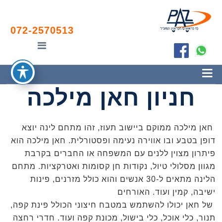
Skip
Skip
Skip
Skip
חייגו עכשיו:
to
to
to
links
072-2570513
primary
primary
content
navigation
sidebar
חניון חאן מילכה
חאן מילכה ממוקם ביישוב תעוז, זהו מתחם לינה יוצא
דופן בטבע ובו אווירה נעימה ופסטורלית. חאן מילכה הוא
פיתרון מצוין ללנים עם המשפחה או החברים בקרבת
מגוון מסלולי טיול, נקודות חן קסומות ואטרקציות. מתחם
הלינה מתאים ל-30 אנשים והוא כולל מזרנים, פינות
ישיבה, קמין ועוד. האורחים
של חאן יכולו להשתמש במטבח חיצוני הכולל פינת קפה,
תנור, כלי אוכל, כלי בישול, מכונת קפה ועוד. חדרי רחצה